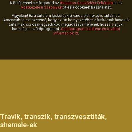
A Belépéssel a elfogadod az
Általános Szerződési Feltételek
et, az
Adatkezelési Szabályzat
ot és a cookie-k használatát.
Figyelem! Ez a tartalom kiskorúakra káros elemeket is tartalmaz.
Amennyiben azt szeretné, hogy az Ön környezetében a kiskorúak hasonló
tartalmakhoz csak egyedi kód megadásával férjenek hozzá, kérjük,
használjon szűrőprogramot.
Szűrőprogram letöltése és további
információk itt
.
Travik, transzik, transzvesztiták,
shemale-ek