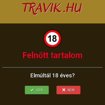
Felnőtt tartalom
Elmúltál 18 éves?
IGEN
NEM