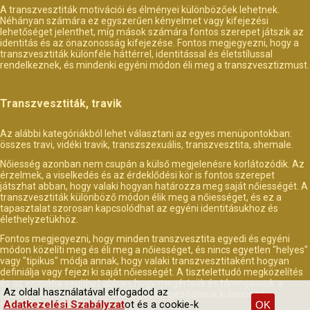
A transzvesztiták motivációi és élményei különbözőek lehetnek.
Néhányan számára ez egyszerűen kényelmet vagy kifejezési
lehetőséget jelenthet, míg mások számára fontos szerepet játszik az
identitás és az önazonosság kifejezése. Fontos megjegyezni, hogy a
transzvesztiták különféle háttérrel, identitással és életstílussal
rendelkeznek, és mindenki egyéni módon éli meg a transzvesztizmust.
Transzvesztiták, travik
Az alábbi kategóriákból lehet választani az egyes menüpontokban:
összes travi, vidéki travik, transzszexuális, transzvesztita, shemale.
Nőiesség azonban nem csupán a külső megjelenésre korlátozódik. Az
érzelmek, a viselkedés és az érdeklődési kör is fontos szerepet
játszhat abban, hogy valaki hogyan határozza meg saját nőiességét. A
transzvesztiták különböző módon élik meg a nőiességet, és ez a
tapasztalat szorosan kapcsolódhat az egyéni identitásukhoz és
élethelyzetükhöz.
Fontos megjegyezni, hogy minden transzvesztita egyedi és egyéni
módon közelíti meg és éli meg a nőiességet, és nincs egyetlen "helyes"
vagy "tipikus" módja annak, hogy valaki transzvesztitaként hogyan
definiálja vagy fejezi ki saját nőiességét. A tisztelettudó megközelítés
és az empátia segíthet abban, hogy megértsük és támogassuk a
Az oldal használatával elfogadod az
transzvesztitákat az identitásuk és kifejeződésük különböző
Adatkezelési Szabályzat
ot és a cookie-k
OK
formáiban.