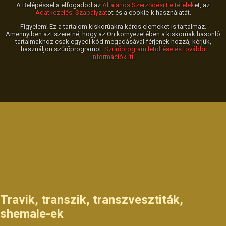
A Belépéssel a elfogadod az
Általános Szerződési Feltételek
et, az
Adatkezelési Szabályzat
ot és a cookie-k használatát.
Figyelem! Ez a tartalom kiskorúakra káros elemeket is tartalmaz.
Amennyiben azt szeretné, hogy az Ön környezetében a kiskorúak hasonló
tartalmakhoz csak egyedi kód megadásával férjenek hozzá, kérjük,
használjon szűrőprogramot.
Szűrőprogram letöltése és további
információk itt
.
Travik, transzik, transzvesztiták,
shemale-ek