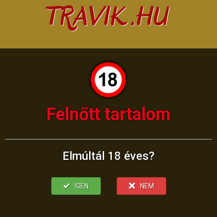
Felnőtt tartalom
Elmúltál 18 éves?
IGEN
NEM