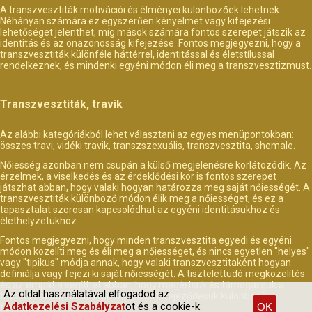
A transzvesztiták motivációi és élményei különbözőek lehetnek.
Néhányan számára ez egyszerűen kényelmet vagy kifejezési
lehetőséget jelenthet, míg mások számára fontos szerepet játszik az
identitás és az önazonosság kifejezése. Fontos megjegyezni, hogy a
transzvesztiták különféle háttérrel, identitással és életstílussal
rendelkeznek, és mindenki egyéni módon éli meg a transzvesztizmust.
Transzvesztiták, travik
Az alábbi kategóriákból lehet választani az egyes menüpontokban:
összes travi, vidéki travik, transzszexuális, transzvesztita, shemale.
Nőiesség azonban nem csupán a külső megjelenésre korlátozódik. Az
érzelmek, a viselkedés és az érdeklődési kör is fontos szerepet
játszhat abban, hogy valaki hogyan határozza meg saját nőiességét. A
transzvesztiták különböző módon élik meg a nőiességet, és ez a
tapasztalat szorosan kapcsolódhat az egyéni identitásukhoz és
élethelyzetükhöz.
Fontos megjegyezni, hogy minden transzvesztita egyedi és egyéni
módon közelíti meg és éli meg a nőiességet, és nincs egyetlen "helyes"
vagy "tipikus" módja annak, hogy valaki transzvesztitaként hogyan
definiálja vagy fejezi ki saját nőiességét. A tisztelettudó megközelítés
és az empátia segíthet abban, hogy megértsük és támogassuk a
Az oldal használatával elfogadod az
transzvesztitákat az identitásuk és kifejeződésük különböző
Adatkezelési Szabályzat
ot és a cookie-k
OK
formáiban.